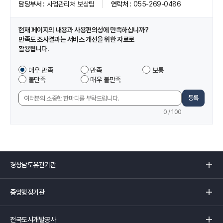
담당부서
사업관리처 보상팀
연락처
055-269-0486
이
지
정
현재 페이지의 내용과 사용편의성에 만족하십니까?
보
만족도 조사결과는 서비스 개선을 위한 자료로
및
활용됩니다.
만
족
이
매우 만족
만족
보통
도
페
불만족
매우 불만족
조
이
사
지
등록
의
에
견
0
/ 100
서
입
제
력
공
하
는
경
정
상
보
남
중
에
도
앙
만
유
행
족
관
전
정
하
기
국
기
셨
관