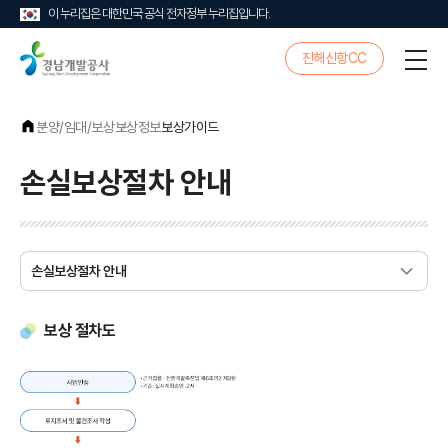
이 누리집은 대한민국 공식 전자정부 누리집입니다.
경
진해신항CC
전
남
체
개
메
발
뉴
공
분양/임대/보상
보상정보
보상가이드
사
손실보상절차 안내
보상 절차도