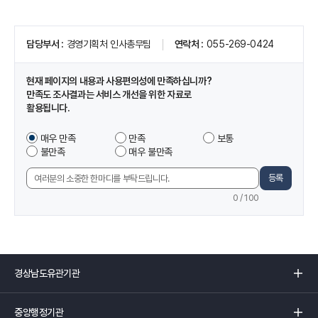
페
담당부서
경영기획처 인사총무팀
연락처
055-269-0424
이
지
정
현재 페이지의 내용과 사용편의성에 만족하십니까?
보
만족도 조사결과는 서비스 개선을 위한 자료로
및
활용됩니다.
만
족
이
매우 만족
만족
보통
도
페
불만족
매우 불만족
조
이
사
지
등록
의
에
견
0
/ 100
서
입
제
력
공
하
는
경
정
상
보
남
중
에
도
앙
만
유