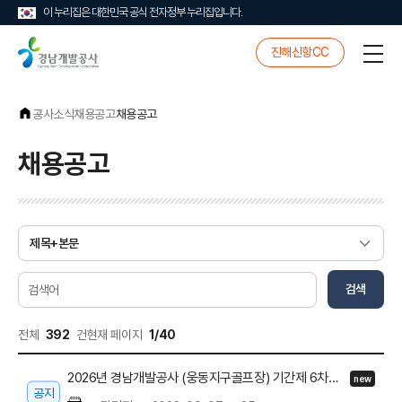
이 누리집은 대한민국 공식 전자정부 누리집입니다.
경
진해신항CC
전
남
체
개
메
발
뉴
공
공사소식
채용공고
채용공고
사
채용공고
게
시
물
검
검색
색
전체
392
건
현재 페이지
1/40
2026년 경남개발공사 (웅동지구골프장) 기간제 6차공고 관련 면접전형 합격자 및 예비합격자 공고
new
공지