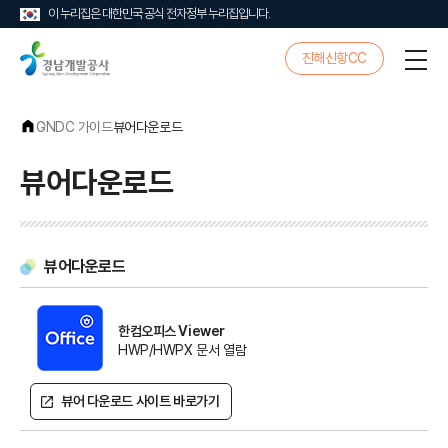
이 누리집은 대한민국 공식 전자정부 누리집입니다.
경
진해신항CC
전
남
체
개
메
발
뉴
공
GNDC 가이드
뷰어다운로드
사
뷰어다운로드
뷰어다운로드
한컴오피스 Viewer
HWP/HWPX 문서 열람
뷰어 다운로드 사이트 바로가기