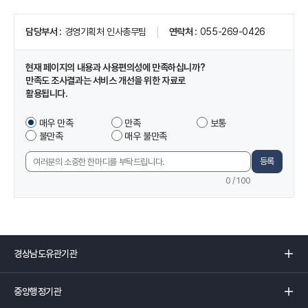
페
담당부서
경영기획처 인사총무팀
연락처
055-269-0426
이
지
정
현재 페이지의 내용과 사용편의성에 만족하십니까?
보
만족도 조사결과는 서비스 개선을 위한 자료로
및
활용됩니다.
만
족
이
매우 만족
만족
보통
도
페
불만족
매우 불만족
조
이
사
지
등록
의
에
견
0
/ 100
서
입
제
력
공
하
는
경
정
상
보
남
중
에
도
앙
만
유
행
족
관