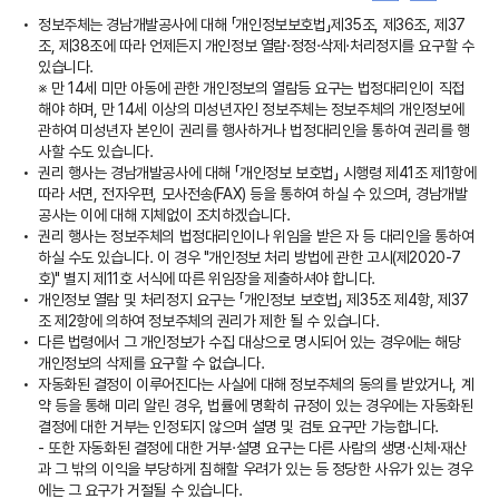
정보주체는 경남개발공사에 대해 「개인정보보호법」제35조, 제36조, 제37
조, 제38조에 따라 언제든지 개인정보 열람·정정·삭제·처리정지를 요구할 수
있습니다.
※ 만 14세 미만 아동에 관한 개인정보의 열람등 요구는 법정대리인이 직접
해야 하며, 만 14세 이상의 미성년자인 정보주체는 정보주체의 개인정보에
관하여 미성년자 본인이 권리를 행사하거나 법정대리인을 통하여 권리를 행
사할 수도 있습니다.
권리 행사는 경남개발공사에 대해 「개인정보 보호법」 시행령 제41조 제1항에
따라 서면, 전자우편, 모사전송(FAX) 등을 통하여 하실 수 있으며, 경남개발
공사는 이에 대해 지체없이 조치하겠습니다.
권리 행사는 정보주체의 법정대리인이나 위임을 받은 자 등 대리인을 통하여
하실 수도 있습니다. 이 경우 "개인정보 처리 방법에 관한 고시(제2020-7
호)" 별지 제11호 서식에 따른 위임장을 제출하셔야 합니다.
개인정보 열람 및 처리정지 요구는 「개인정보 보호법」 제35조 제4항, 제37
조 제2항에 의하여 정보주체의 권리가 제한 될 수 있습니다.
다른 법령에서 그 개인정보가 수집 대상으로 명시되어 있는 경우에는 해당
개인정보의 삭제를 요구할 수 없습니다.
자동화된 결정이 이루어진다는 사실에 대해 정보주체의 동의를 받았거나, 계
약 등을 통해 미리 알린 경우, 법률에 명확히 규정이 있는 경우에는 자동화된
결정에 대한 거부는 인정되지 않으며 설명 및 검토 요구만 가능합니다.
- 또한 자동화된 결정에 대한 거부·설명 요구는 다른 사람의 생명·신체·재산
과 그 밖의 이익을 부당하게 침해할 우려가 있는 등 정당한 사유가 있는 경우
에는 그 요구가 거절될 수 있습니다.