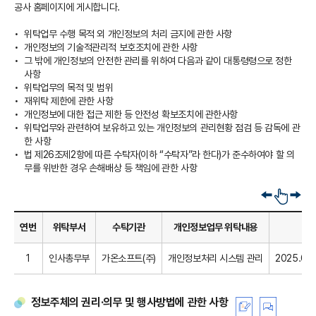
공사 홈페이지에 게시합니다.
위탁업무 수행 목적 외 개인정보의 처리 금지에 관한 사항
개인정보의 기술적관리적 보호조치에 관한 사항
그 밖에 개인정보의 안전한 관리를 위하여 다음과 같이 대통령령으로 정한
사항
위탁업무의 목적 및 범위
재위탁 제한에 관한 사항
개인정보에 대한 접근 제한 등 안전성 확보조치에 관한사항
위탁업무와 관련하여 보유하고 있는 개인정보의 관리현황 점검 등 감독에 관
한 사항
법 제26조제2항에 따른 수탁자(이하 “수탁자”라 한다)가 준수하여야 할 의
무를 위반한 경우 손해배상 등 책임에 관한 사항
옆
으
로
연번
위탁부서
수탁기관
개인정보업무 위탁내용
스
크
1
인사총무부
가온소프트(주)
개인정보처리 시스템 관리
2025.05.
롤
정보주체의 권리·의무 및 행사방법에 관한 사항