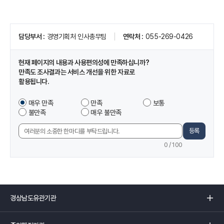
페
담당부서
경영기획처 인사총무팀
연락처
055-269-0426
이
지
정
현재 페이지의 내용과 사용편의성에 만족하십니까?
보
만족도 조사결과는 서비스 개선을 위한 자료로
및
활용됩니다.
만
족
이
매우 만족
만족
보통
도
페
불만족
매우 불만족
조
이
사
지
등록
의
에
견
0
/ 100
서
입
제
력
공
하
는
경
정
상
보
남
중
에
도