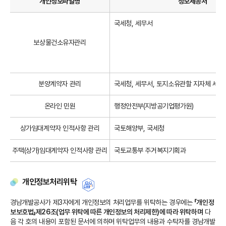
개인정보파일명
정보제공처
스
크
국세청, 세무서
롤
보상물건소유자관리
분양계약자 관리
국세청, 세무서, 토지소유관할 지자체 세무
온라인 민원
행정안전부(지방공기업평가원)
상가임대계약자 인적사항 관리
국토해양부, 국세청
주택(상가)임대계약자 인적사항 관리
국토교통부 주거복지기획과
개인정보처리위탁
경남개발공사가 제3자에게 개인정보의 처리업무를 위탁하는 경우에는
「개인정
보보호법」제26조(업무 위탁에 따른 개인정보의 처리제한)에 따라 위탁하며
다
음 각 호의 내용이 포함된 문서에 의하며 위탁업무의 내용과 수탁자를 경남개발