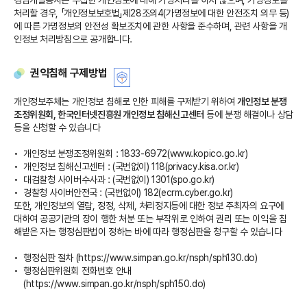
처리할 경우, 「개인정보보호법」제28조의4(가명정보에 대한 안전조치 의무 등)
에 따른 가명정보의 안전성 확보조치에 관한 사항을 준수하며, 관련 사항을 개
인정보 처리방침으로 공개합니다.
권익침해 구제방법
개인정보주체는 개인정보 침해로 인한 피해를 구제받기 위하여
개인정보 분쟁
조정위원회, 한국인터넷진흥원 개인정보 침해신고센터
등에 분쟁 해결이나 상담
등을 신청할 수 있습니다
개인정보 분쟁조정위원회 : 1833-6972(
www.kopico.go.kr
)
개인정보 침해신고센터 : (국번없이) 118(
privacy.kisa.or.kr
)
대검찰청 사이버수사과 : (국번없이) 1301(
spo.go.kr
)
경찰청 사이버안전국 : (국번없이) 182(
ecrm.cyber.go.kr
)
또한, 개인정보의 열람, 정정, 삭제, 처리정지등에 대한 정보 주최자의 요구에
대하여 공공기관의 장이 행한 처분 또는 부작위로 인하여 권리 또는 이익을 침
해받은 자는 행정심판법이 정하는 바에 따라 행정심판을 청구할 수 있습니다
행정심판 절차 (
https://www.simpan.go.kr/nsph/sph130.do
)
행정심판위원회 전화번호 안내
(
https://www.simpan.go.kr/nsph/sph150.do
)