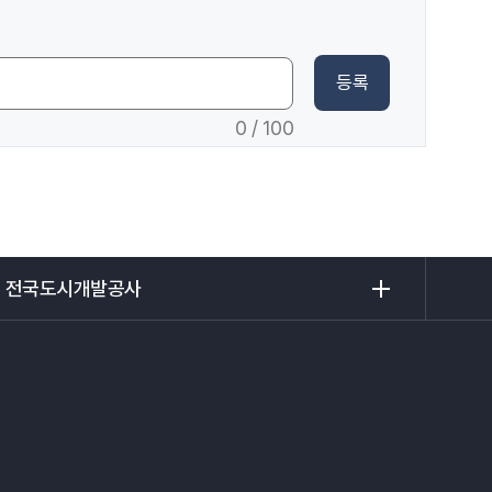
등록
0
/ 100