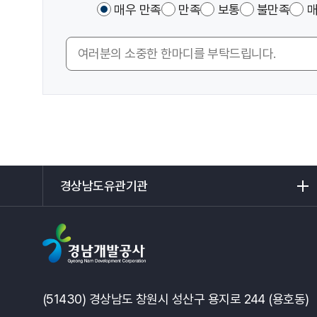
이
매우 만족
만족
보통
불만족
매
만
페
족
이
도
의
지
조
견
에
사
입
서
력
제
공
하
는
경
정
상
보
남
에
도
만
유
족
관
하
기
셨
관
(51430) 경상남도 창원시 성산구 용지로 244 (용호동)
습
리