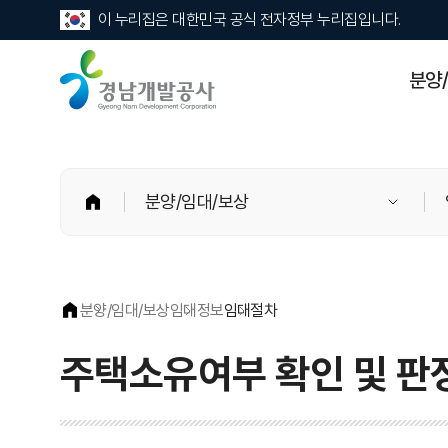
이 누리집은 대한민국 공식 전자정부 누리집입니다.
경
분양
남
개
발
공
사
홈
분양/임대/보상
분양/임대/보상
임대정보
임대절차
주택소유여부 확인 및 판