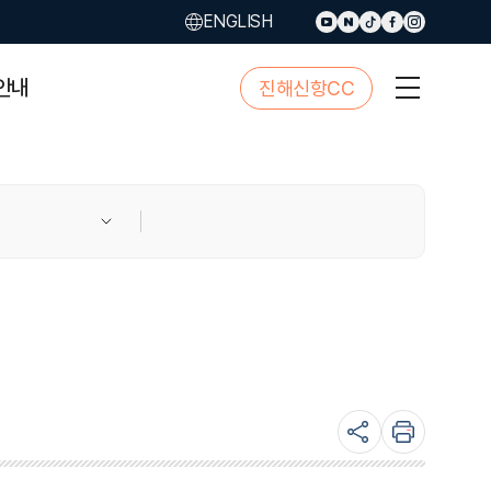
ENGLISH
안내
진해신항CC
사
이
트
맵
버
튼
sns
본
공
문