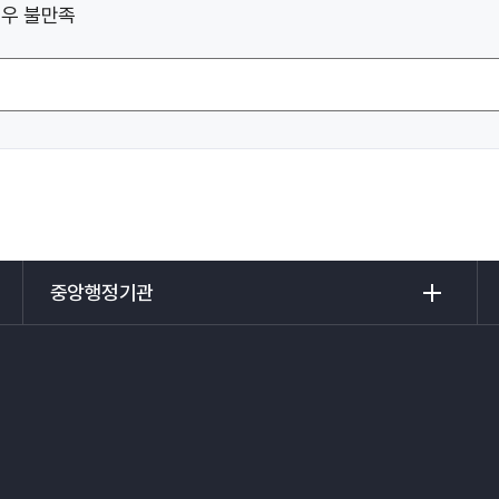
우 불만족
중
전
앙
국
행
도
정
시
기
개
관
발
리
공
스
사
트
리