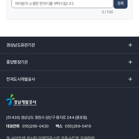
지
등록
의
에
견
0
/ 100
서
입
제
력
공
하
는
경
정
상
보
남
중
에
도
앙
만
유
행
족
관
전
정
하
기
국
기
셨
관
도
관
습
리
시
리
니
스
개
스
까?
트
발
트
입
공
입
니
사
니
다
(51430) 경상남도 창원시 성산구 용지로 244 (용호동)
리
다
페
대표전화
055)269-0420
팩스
055)269-0419
스
페
이
트
이
지
본 사이트에 게시된 이메일주소의 자동수집을 거부하며,
입
지