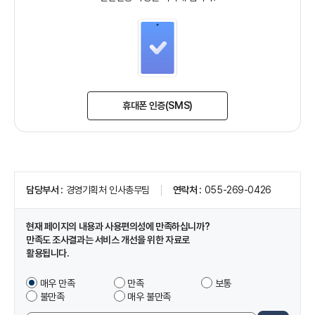
(새
휴대폰 인증(SMS)
창
열
림)
페
담당부서
경영기획처 인사총무팀
연락처
055-269-0426
이
지
정
현재 페이지의 내용과 사용편의성에 만족하십니까?
보
만족도 조사결과는 서비스 개선을 위한 자료로
및
활용됩니다.
만
족
이
매우 만족
만족
보통
도
페
불만족
매우 불만족
조
이
사