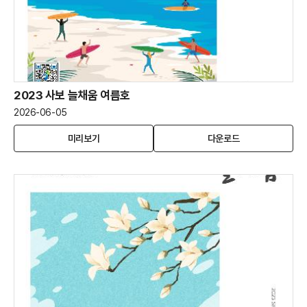
2023 사보 늘채움 여름호
2026-06-05
2023
(새
2023
미리보기
다운로드
사
창
사
보
열
보
늘
림)
늘
채
채
움
움
여
여
름
름
호
호