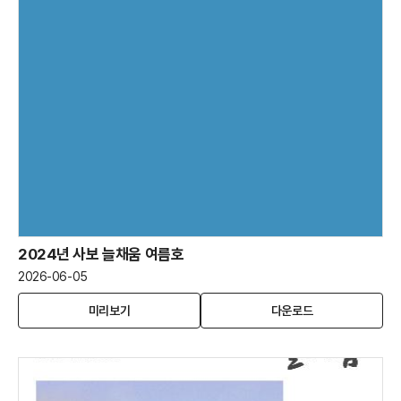
2024년 사보 늘채움 여름호
2026-06-05
2024
(새
2024
미리보기
다운로드
년
창
년
사
열
사
보
림)
보
늘
늘
채
채