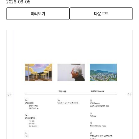
2026-06-05
2025
(새
2025
미리보기
다운로드
년
창
년
사
열
사
보
림)
보
늘
늘
채
채
움
움
겨
겨
울
울
호
호