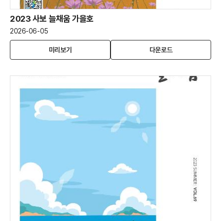
2023 사보 늘채움 가을호
2026-06-05
2023
(새
2023
미리보기
다운로드
사
창
사
보
열
보
늘
림)
늘
채
채
움
움
가
가
을
을
호
호