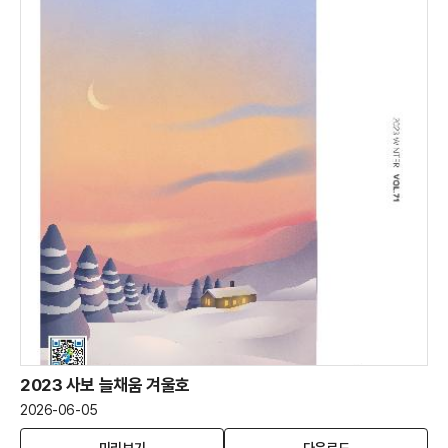
움
움
여
여
름
름
호
호
2023 사보 늘채움 겨울호
2026-06-05
2023
(새
2023