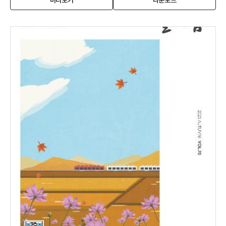
미리보기
다운로드
사
창
사
보
열
보
늘
림)
늘
채
채
움
움
겨
겨
울
울
호
호