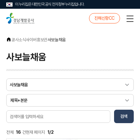
이 누리집은 대한민국 공식 전자정부 누리집입니다.
경
진해신항CC
전
남
체
개
메
발
뉴
공
공사소식
사이버홍보관
사보늘채움
사
사보늘채움
게
검
시
색
물
조
검
검
건
검색
색
색
어
입
전체
16
건
현재 페이지
1/2
력