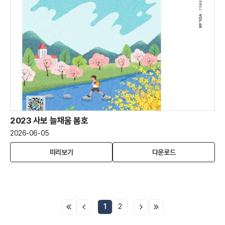
2023 사보 늘채움 봄호
2026-06-05
2023
(새
2023
미리보기
다운로드
사
창
사
보
열
보
늘
림)
늘
채
채
움
움
1
2
봄
봄
호
호