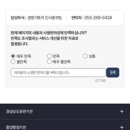
페
담당부서
경영기획처 인사총무팀
연락처
055-269-0424
이
지
정
현재 페이지의 내용과 사용편의성에 만족하십니까?
보
만족도 조사결과는 서비스 개선을 위한 자료로
및
활용됩니다.
만
족
이
매우 만족
만족
보통
도
페
불만족
매우 불만족
조
이
사
지
등록
의
에
견
0
/ 100
서
입
제
력
공
하
는
경
정
상
보
남
중
에
도
앙
만
유