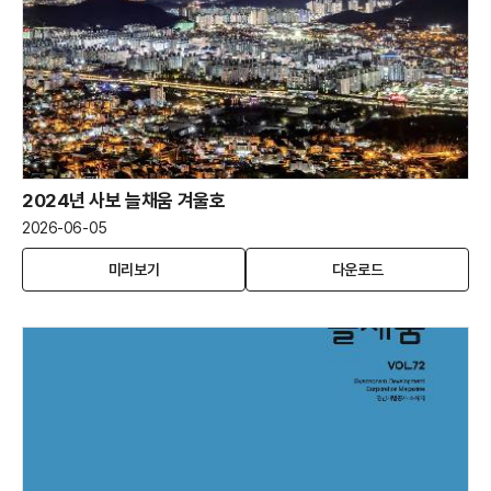
2024년 사보 늘채움 겨울호
2026-06-05
2024
(새
2024
미리보기
다운로드
년
창
년
사
열
사
보
림)
보
늘
늘
채
채
움
움
겨
겨
울
울
호
호