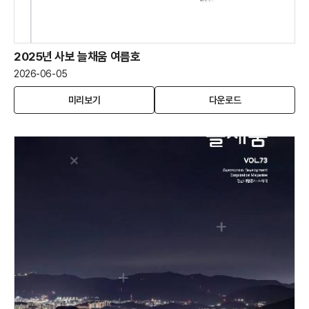
2025년 사보 늘채움 여름호
2026-06-05
2025
(새
2025
미리보기
다운로드
년
창
년
사
열
사
보
림)
보
늘
늘
채
채
움
움
여
여
름
름
호
호