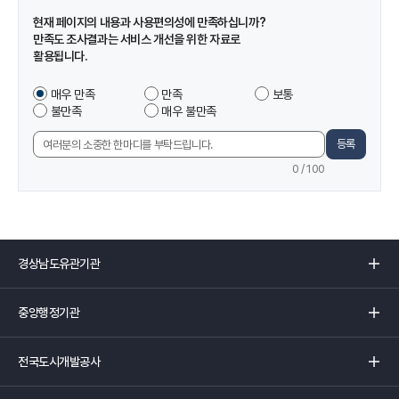
정
현재 페이지의 내용과 사용편의성에 만족하십니까?
보
만족도 조사결과는 서비스 개선을 위한 자료로
및
활용됩니다.
만
족
이
매우 만족
만족
보통
도
페
불만족
매우 불만족
조
이
사
지
등록
의
에
견
0
/ 100
서
입
제
력
공
하
는
경
정
상
보
남
중
에
도
앙
만
유
행
족
관
전
정
하
기
국
기
셨
관
도
관
습
리
시
리
니