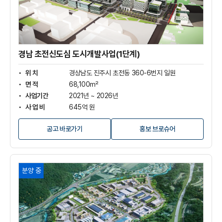
신
도
심
도
시
개
경남 초전신도심 도시개발사업(1단계)
발
사
위 치
경상남도 진주시 초전동 360-6번지 일원
업
면 적
68,100㎡
(1
사업기간
2021년 ~ 2026년
단
사 업 비
645억 원
계)
상
세
공고 바로가기
홍보 브로슈어
보
기
산
분양 중
청
한
방
항
노