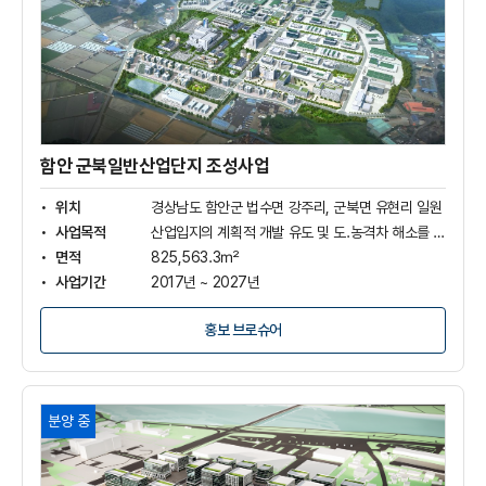
군
북
일
반
산
업
단
지
함안 군북일반산업단지 조성사업
조
성
위치
경상남도 함안군 법수면 강주리, 군북면 유현리 일원
사
사업목적
산업입지의 계획적 개발 유도 및 도.농격차 해소를 통한 지역균형발전 도모
업
면적
825,563.3㎡
상
사업기간
2017년 ~ 2027년
세
보
사업비
2,520억원(보상비 1,118억 , 조성비 1,164억, 기타비 236억)
기
홍보 브로슈어
경
분양 중
남
초
전