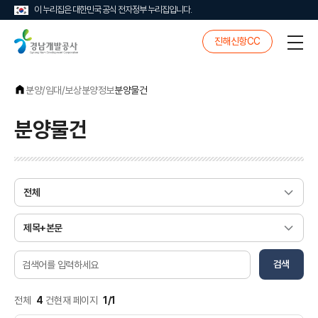
이 누리집은 대한민국 공식 전자정부 누리집입니다.
경
진해신항CC
전
남
체
개
메
발
뉴
공
분양/임대/보상
분양정보
분양물건
사
분양물건
검
색
조
검
건
검색
색
어
전체
4
건
현재 페이지
1/1