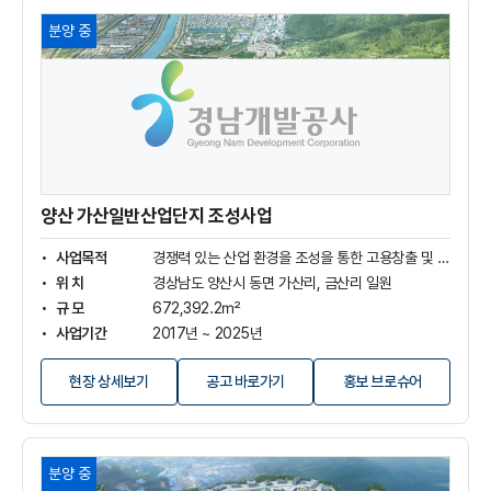
양
분양 중
산
가
산
일
반
산
업
단
지
양산 가산일반산업단지 조성사업
조
성
사업목적
경쟁력 있는 산업 환경을 조성을 통한 고용창출 및 지역경제 활성화에 기여
사
위 치
경상남도 양산시 동면 가산리, 금산리 일원
업
규 모
672,392.2㎡
상
사업기간
2017년 ~ 2025년
세
보
사 업 비
3,816억 원(보상비 2,524억, 조성비 755억, 기타비 537억)
기
(새
현장 상세보기
공고 바로가기
홍보 브로슈어
창
열
림)
함
분양 중
안