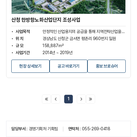
화
산
업
단
산청 한방항노화산업단지 조성사업
지
조
사업목적
안정적인 산업용지의 공급을 통해 지역전략산업을 체계적으로 육성
성
위 치
경상남도 산청군 금서면 평촌리 960번지 일원
사
규 모
158,887㎡
업
사업기간
2014년 ~ 2019년
상
세
사 업 비
174억 원(보상비 64억, 조성비 96억, 기타비 17억)
보
(새
현장 상세보기
공고 바로가기
홍보 브로슈어
기
창
열
림)
1
페
담당부서
경영기획처 기획팀
연락처
055-269-0418
이
지