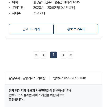
세
위치
경상남도 진주시 정촌면 예하리 1295
보
운영기간
2020년 ~ 2050년(30년간 운영)
기
세대수
794세대
공고 바로가기
홍보 브로슈어
1
페
담당부서
경영기획처 기획팀
연락처
055-269-0418
이
지
정
현재 페이지의 내용과 사용편의성에 만족하십니까?
보
만족도 조사결과는 서비스 개선을 위한 자료로
및
활용됩니다.
만
족