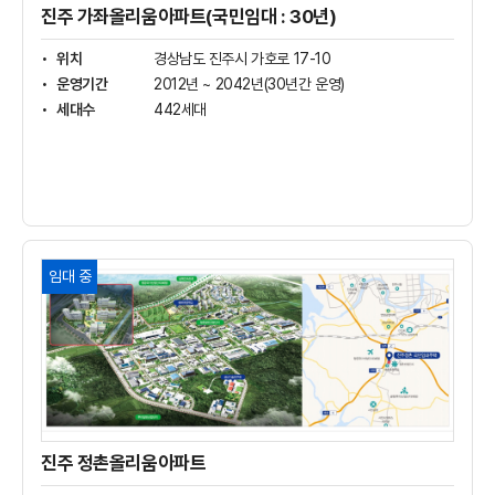
트
진주 가좌올리움아파트(국민임대 : 30년)
(국
민
위치
경상남도 진주시 가호로 17-10
임
운영기간
2012년 ~ 2042년(30년간 운영)
대
세대수
442세대
:
30
년)
상
세
보
기
진
임대 중
주
정
촌
올
리
움
아
파
트
진주 정촌올리움아파트
상