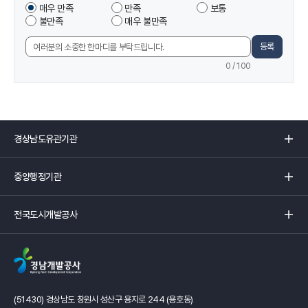
이
매우 만족
만족
보통
도
페
불만족
매우 불만족
조
이
사
지
등록
의
에
견
0
/ 100
서
입
제
력
공
하
는
경
정
상
보
남
중
에
도
앙
만
유
행
족
관
전
정
하
기
국
기
셨
관
도
관
습
리
시
리
니
스
개
스
까?
트
발
트
입
공
입
니
사
니
다
(51430) 경상남도 창원시 성산구 용지로 244 (용호동)
리
다