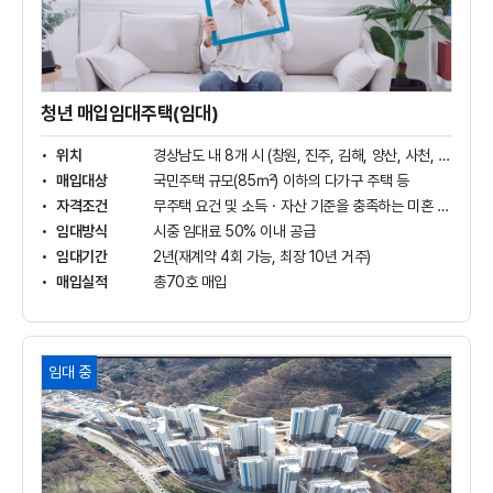
임
대
주
택
(임
대)
청년 매입임대주택(임대)
상
세
위치
경상남도 내 8개 시 (창원, 진주, 김해, 양산, 사천, 통영, 거제, 밀양)
보
매입대상
국민주택 규모(85㎡) 이하의 다가구 주택 등
기
자격조건
무주택 요건 및 소득・자산 기준을 충족하는 미혼 청년
임대방식
시중 임대료 50% 이내 공급
임대기간
2년(재계약 4회 가능, 최장 10년 거주)
매입실적
총70호 매입
창
임대 중
원
현
동
휴
튼
공