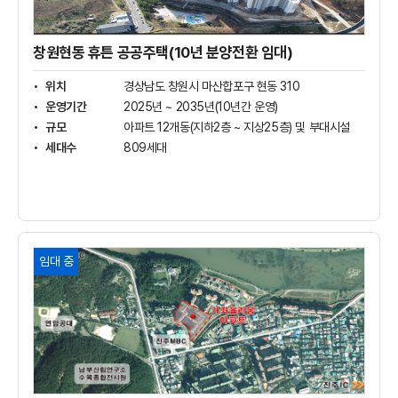
공
주
택
창원현동 휴튼 공공주택(10년 분양전환 임대)
(10
년
위치
경상남도 창원시 마산합포구 현동 310
분
운영기간
2025년 ~ 2035년(10년간 운영)
양
규모
아파트 12개동(지하2층 ~ 지상25층) 및 부대시설
전
세대수
809세대
환
임
대)
상
세
보
기
진
임대 중
주
가
좌
올
리
움
아
파