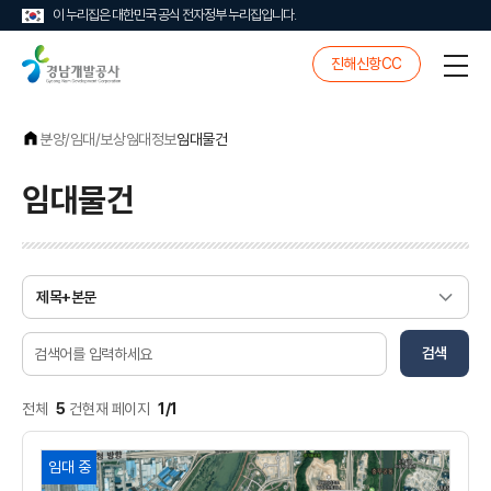
이 누리집은 대한민국 공식 전자정부 누리집입니다.
경
진해신항CC
전
남
체
개
메
발
뉴
공
분양/임대/보상
임대정보
임대물건
사
임대물건
검
색
조
검
건
검색
색
어
전체
5
건
현재 페이지
1/1
경
임대 중
상