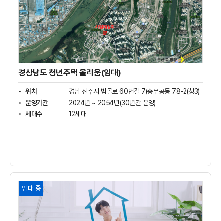
남
도
청
년
주
택
올
리
경상남도 청년주택 올리움(임대)
움
(임
위치
경남 진주시 범골로 60번길 7(충무공동 78-2(청3)
대)
운영기간
2024년 ~ 2054년(30년간 운영)
상
세대수
12세대
세
보
기
청
임대 중
년
매
입